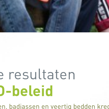
e resultaten
O-beleid
, badjassen en veertig bedden kre