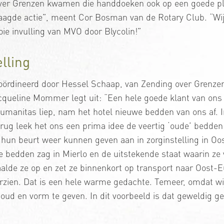
ver Grenzen kwamen die handdoeken ook op een goede pla
aagde actie”, meent Cor Bosman van de Rotary Club. “Wi
ie invulling van MVO door Blycolin!”
lling
ördineerd door Hessel Schaap, van Zending over Grenzen. 
Jacqueline Mommer legt uit: “Een hele goede klant van on
manitas liep, nam het hotel nieuwe bedden van ons af. I
ug leek het ons een prima idee de veertig ‘oude’ bedden
 hun beurt weer kunnen geven aan in zorginstelling in Oo
 bedden zag in Mierlo en de uitstekende staat waarin ze 
alde ze op en zet ze binnenkort op transport naar Oost
rzien. Dat is een hele warme gedachte. Temeer, omdat wi
ud en vorm te geven. In dit voorbeeld is dat geweldig ge