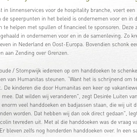
st in linnenservices voor de hospitality branche, voert een
e speerpunten in het beleid is ondernemen voor en in d
n te helpen met spullen of financieel te sponsoren. Deze
 gehaald in ondernemen voor en in de samenleving. Zo k
even in Nederland en Oost-Europa. Bovendien schonk een 
den aan Zending over Grenzen.
woude / Stompwijk iedereen op om handdoeken te schenk
ken van Humanitas steunen. “Want het is schrijnend om te
. De kinderen die door Humanitas een keer op vakantiewe
mee. Dat wilden wij veranderen”, zegt Desirée Luiten van 
 enorm veel handdoeken en badjassen staan, die wij uit d
onden worden. Dat hebben wij dan ook direct gedaan”, le
olin tevreden uit. Met al die handdoeken was de vraag v
. Er bleven zelfs nog honderden handdoeken over. In ee