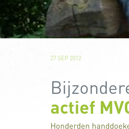
27 SEP 2012
Bijzonder
actief MV
Honderden handdoeken