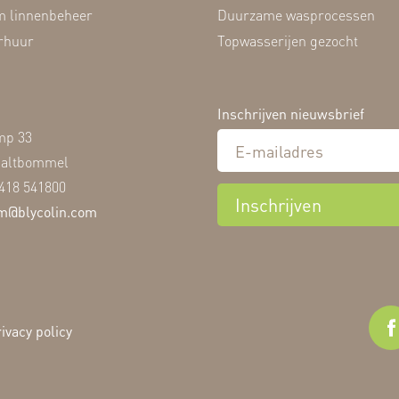
 linnenbeheer
Duurzame wasprocessen
rhuur
Topwasserijen gezocht
Inschrijven nieuwsbrief
mp 33
Zaltbommel
)418 541800
Inschrijven
m@blycolin.com
ivacy policy