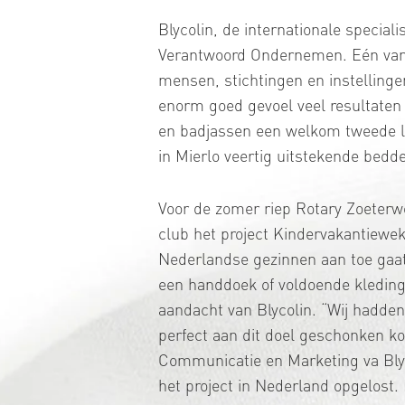
Blycolin, de internationale speciali
Verantwoord Ondernemen. Eén van d
mensen, stichtingen en instellinge
enorm goed gevoel veel resultaten
en badjassen een welkom tweede l
in Mierlo veertig uitstekende bed
Voor de zomer riep Rotary Zoeter
club het project Kindervakantiewe
Nederlandse gezinnen aan toe gaat
een handdoek of voldoende kleding 
aandacht van Blycolin. “Wij hadden
perfect aan dit doel geschonken k
Communicatie en Marketing va Blyc
het project in Nederland opgelost