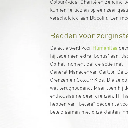
Colour4Kids, Charité en Zending o
kunnen terugzien op een zeer gesl
verschuldigd aan Blycolin. Een moo
Bedden voor zorginste
De actie werd voor
Humanitas
geco
hij tegen een extra ‘bonus’ aan. 
Op het moment dat de actie met Hu
General Manager van Carlton De Br
Grenzen en Colour4Kids. Die ze op
wat terughoudend. Maar toen hij de
enthousiasme geen grenzen. Hij ha
hebben van “betere” bedden te voo
beleid samen met onze klanten inho