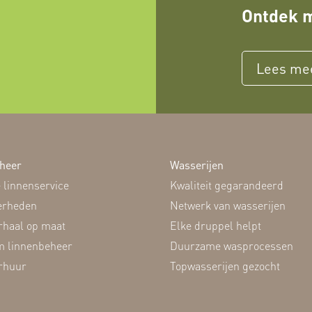
Ontdek m
Lees me
heer
Wasserijen
 linnenservice
Kwaliteit gegarandeerd
erheden
Netwerk van wasserijen
rhaal op maat
Elke druppel helpt
 linnenbeheer
Duurzame wasprocessen
rhuur
Topwasserijen gezocht