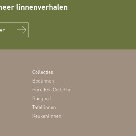
eer linnenverhalen
er
Collecties
Bedlinnen
Pure Eco Collectie
Badgoed
Tafellinnen
Keukenlinnen