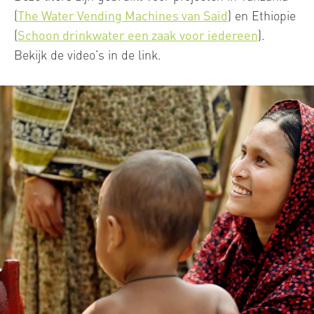
(
The Water Vending Machines van Said
) en Ethiopie
(
Schoon drinkwater een zaak voor iedereen
).
Bekijk de video’s in de link.