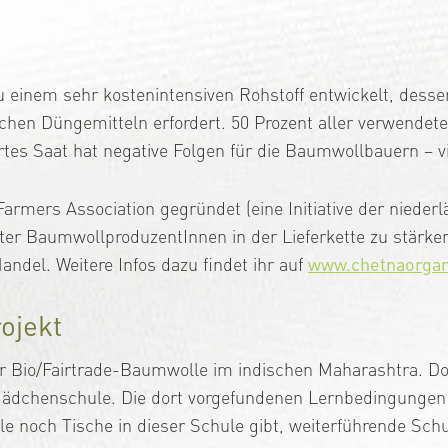
u einem sehr kostenintensiven Rohstoff entwickelt, desse
hen Düngemitteln erfordert. 50 Prozent aller verwendete
es Saat hat negative Folgen für die Baumwollbauern – v
armers Association gegründet (eine Initiative der nieder
gter BaumwollproduzentInnen in der Lieferkette zu stärke
ndel. Weitere Infos dazu findet ihr auf
www.chetnaorgani
rojekt
für Bio/Fairtrade-Baumwolle im indischen Maharashtra. Do
Mädchenschule. Die dort vorgefundenen Lernbedingungen 
e noch Tische in dieser Schule gibt, weiterführende Sch