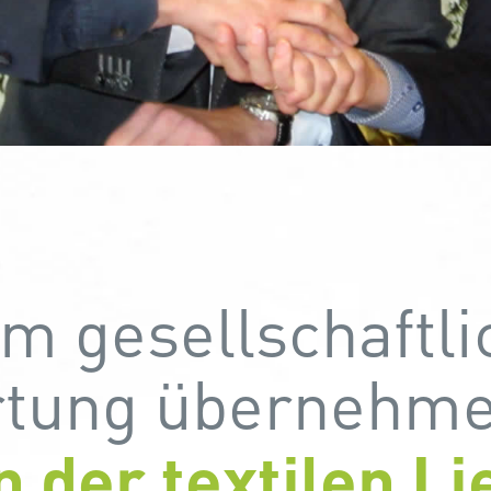
 gesellschaftli
rtung übernehm
 der textilen Li