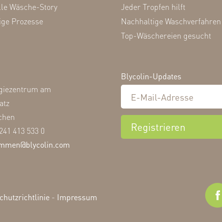
lle Wäsche-Story
Jeder Tropfen hilft
ige Prozesse
Nachhaltige Waschverfahren
Top-Wäschereien gesucht
Blycolin-Updates
giezentrum am
atz
chen
Registrieren
)241 413 533 0
ommen@blycolin.com
hutzrichtlinie
-
Impressum