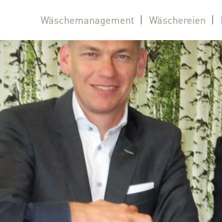
Wäschemanagement
Wäschereien