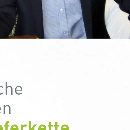
che
en
eferkette