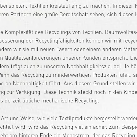
bei spielen, Textilien kreislauffähig zu machen. In diese
seren Partnern eine große Bereitschaft sehen, sich dieser 
he Komplexität des Recyclings von Textilien. Baumwollfa
erbesserung der Recyclingfähigkeiten können wir mit rec
 Indem wir sie mit neuen Fasern oder einem anderen Mater
n Qualitätsanforderungen unserer Kunden entspricht. Dies
ern trägt auch zu unserem Nachhaltigkeitsziel bei. Je hö
. Wenn das Recycling zu minderwertigen Produkten führt, 
an Nachhaltigkeit führt. Aus diesem Grund stellen wir ei
 zur Verfügung. Diese Technik steckt noch in den Kinde
as derzeit übliche mechanische Recycling.
e Art und Weise, wie viele Textilprodukte hergestellt we
ichtigt wird, wird das Recycling viel einfacher. Zum Beis
eht am hinteren Ende ein Monostrom, der das Recycling er