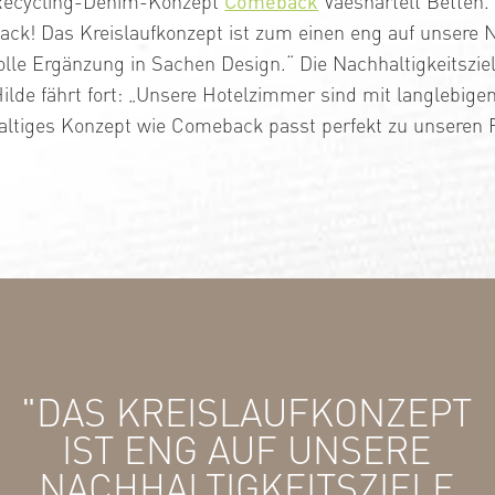
 Recycling-Denim-Konzept
Comeback
Vaeshartelt Betten.
ck! Das Kreislaufkonzept ist zum einen eng auf unsere N
lle Ergänzung in Sachen Design.“ Die Nachhaltigkeitsziel
Hilde fährt fort: „Unsere Hotelzimmer sind mit langlebig
haltiges Konzept wie Comeback passt perfekt zu unseren
"DAS KREISLAUFKONZEPT
IST ENG AUF UNSERE
NACHHALTIGKEITSZIELE