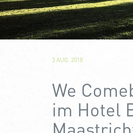
3 AUG. 2018
We Comeb
im Hotel B
Maastrich