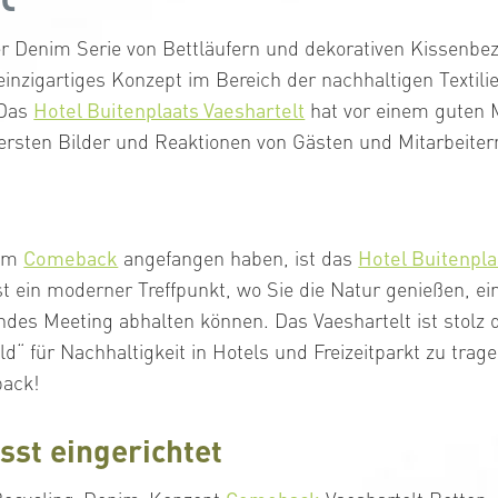
er Denim Serie von Bettläufern und dekorativen Kissenbe
einzigartiges Konzept im Bereich der nachhaltigen Textili
 Das
Hotel Buitenplaats Vaeshartelt
hat vor einem guten 
rsten Bilder und Reaktionen von Gästen und Mitarbeitern
dem
Comeback
angefangen haben, ist das
Hotel Buitenpla
ist ein moderner Treffpunkt, wo Sie die Natur genießen, e
endes Meeting abhalten können. Das Vaeshartelt ist stolz
ld“ für Nachhaltigkeit in Hotels und Freizeitparkt zu tra
back!
st eingerichtet