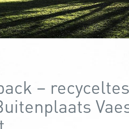
ack – recycelte
uitenplaats Vaes
t