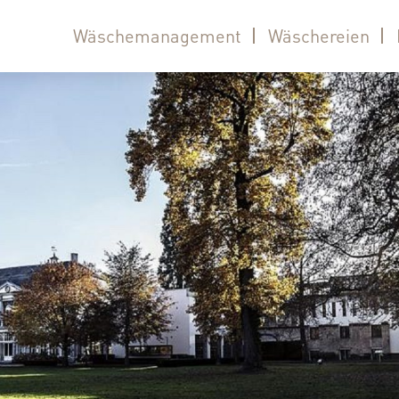
Wäschemanagement
Wäschereien