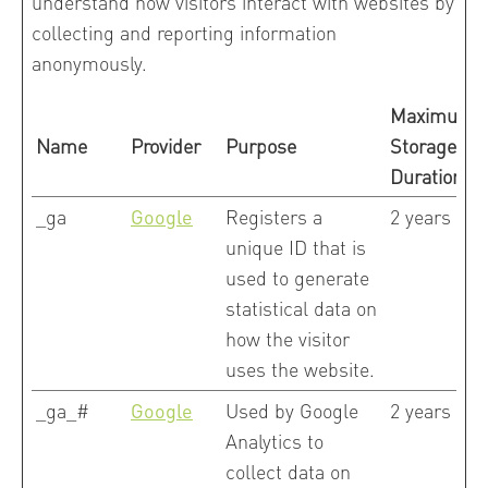
understand how visitors interact with websites by
collecting and reporting information
anonymously.
Maximum
Name
Provider
Purpose
Storage
Duration
_ga
Google
Registers a
2 years
unique ID that is
used to generate
statistical data on
how the visitor
uses the website.
_ga_#
Google
Used by Google
2 years
Analytics to
collect data on