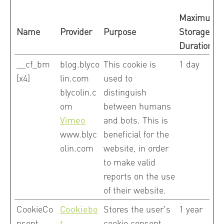
Maximum
Name
Provider
Purpose
Storage
Duration
__cf_bm
blog.blyco
This cookie is
1 day
[x4]
lin.com
used to
blycolin.c
distinguish
om
between humans
Vimeo
and bots. This is
www.blyc
beneficial for the
olin.com
website, in order
to make valid
reports on the use
of their website.
CookieCo
Cookiebo
Stores the user's
1 year
nsent
t
cookie consent