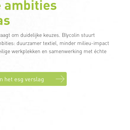
e ambities
as
gt om duidelijke keuzes. Blycolin stuurt
bities: duurzamer textiel, minder milieu-impact
veilige werkplekken en samenwerking met échte
n het esg verslag