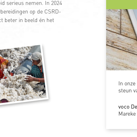
d serieus nemen. In 2024
rbereidingen op de CSRD-
ct beter in beeld én het
In onze
steun va
voco D
Mareke