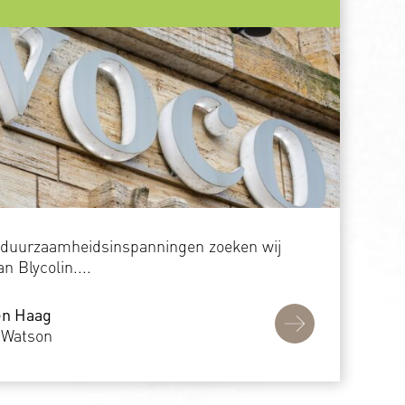
 duurzaamheids­inspanningen zoeken wij
n Blycolin....
en Haag
 Watson