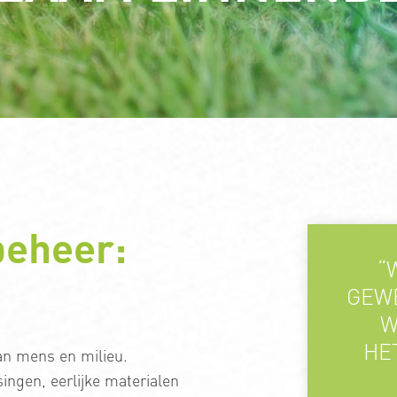
beheer:
“
GEWE
W
HE
an mens en milieu.
ingen, eerlijke materialen