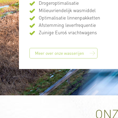
Drogeroptimalisatie
Milieuvriendelijk wasmiddel
Optimalisatie linnenpakketten
Afstemming leverfrequentie
Zuinige Euro6 vrachtwagens
Meer over onze wasserijen
ONZ