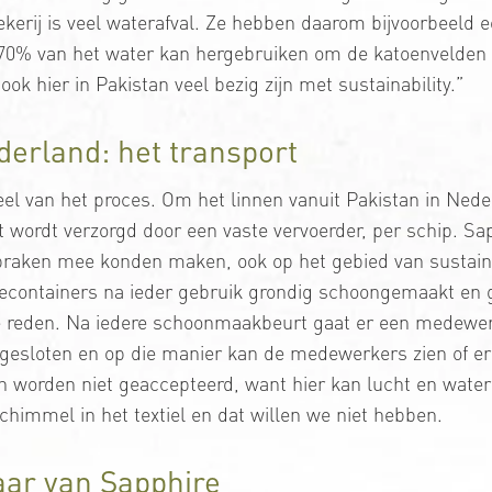
ekerij is veel waterafval. Ze hebben daarom bijvoorbeeld 
e 70% van het water kan hergebruiken om de katoenvelden 
ok hier in Pakistan veel bezig zijn met sustainability.”
erland: het transport
eel van het proces. Om het linnen vanuit Pakistan in Nede
rt wordt verzorgd door een vaste vervoerder, per schip. Sa
raken mee konden maken, ook op het gebied van sustainab
econtainers na ieder gebruik grondig schoongemaakt en ge
e reden. Na iedere schoonmaakbeurt gaat er een medewerk
d gesloten en op die manier kan de medewerkers zien of e
en worden niet geaccepteerd, want hier kan lucht en wate
schimmel in het textiel en dat willen we niet hebben.
aar van Sapphire