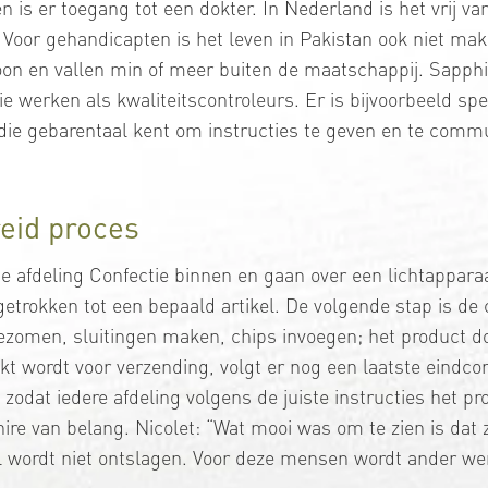
n is er toegang tot een dokter. In Nederland is het vrij v
 Voor gehandicapten is het leven in Pakistan ook niet makk
oon en vallen min of meer buiten de maatschappij. Sapphi
werken als kwaliteitscontroleurs. Er is bijvoorbeeld spec
ie gebarentaal kent om instructies te geven en te comm
reid proces
 afdeling Confectie binnen en gaan over een lichtapparaat
etrokken tot een bepaald artikel. De volgende stap is de c
zomen, sluitingen maken, chips invoegen; het product do
t wordt voor verzending, volgt er nog een laatste eindcon
, zodat iedere afdeling volgens de juiste instructies het p
pphire van belang. Nicolet: “Wat mooi was om te zien is da
 wordt niet ontslagen. Voor deze mensen wordt ander we