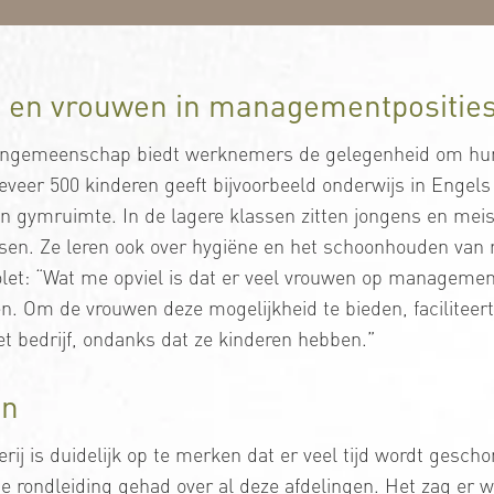
en vrouwen in managementpositie
engemeenschap biedt werknemers de gelegenheid om hun 
veer 500 kinderen geeft bijvoorbeeld onderwijs in Engel
en gymruimte. In de lagere klassen zitten jongens en meisje
sen. Ze leren ook over hygiëne en het schoonhouden van r
olet: “Wat me opviel is dat er veel vrouwen op managemen
gen. Om de vrouwen deze mogelijkheid te bieden, facilitee
t bedrijf, ondanks dat ze kinderen hebben.”
en
erij is duidelijk op te merken dat er veel tijd wordt gesch
e rondleiding gehad over al deze afdelingen. Het zag er 