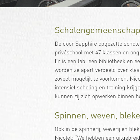
Scholengemeenschap 
De door Sapphire opgezette schol
privéschool met 47 klassen en onge
Er is een lab, een bibliotheek en e
worden ze apart verdeeld over klas
zoveel mogelijk te voorkomen. Nic
intensief scholing en training krij
kunnen zij zich opwerken binnen he
Spinnen, weven, blek
Ook in de spinnerij, weverij en blek
Nicolet: “We hebben een uitgebreid