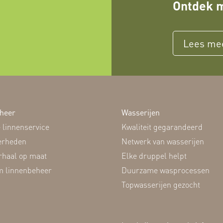
Ontdek m
Lees me
heer
Wasserijen
 linnenservice
Kwaliteit gegarandeerd
erheden
Netwerk van wasserijen
rhaal op maat
Elke druppel helpt
 linnenbeheer
Duurzame wasprocessen
Topwasserijen gezocht