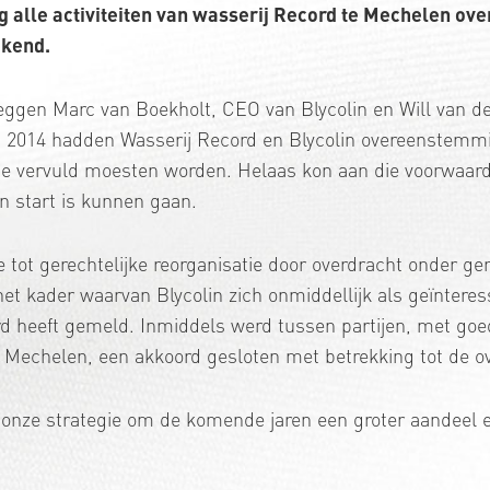
 alle activiteiten van wasserij Record te Mechelen ove
ekend.
zeggen Marc van Boekholt, CEO van Blycolin en Will van d
ei 2014 hadden Wasserij Record en Blycolin overeenstemm
e vervuld moesten worden. Helaas kon aan die voorwaard
 start is kunnen gaan.
 tot gerechtelijke reorganisatie door overdracht onder g
 het kader waarvan Blycolin zich onmiddellijk als geïntere
d heeft gemeld. Inmiddels werd tussen partijen, met goe
 Mechelen, een akkoord gesloten met betrekking tot de o
 onze strategie om de komende jaren een groter aandeel e