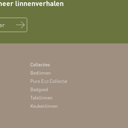
eer linnenverhalen
er
Collecties
Bedlinnen
Pure Eco Collectie
Badgoed
Tafellinnen
Keukenlinnen